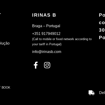
T
IRINAS B
Po
co
Braga – Portugal
30
+351 917949012
Po
(Call to mobile or fixed network according to
olução
your tariff in Portugal)
info@irinasb.com
T BOOK
Del