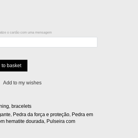
lize o cartão com uma mensagem
 to basket
Add to my wishes
ning
,
bracelets
gante
,
Pedra da força e proteção
,
Pedra em
om hematite dourada
,
Pulseira com