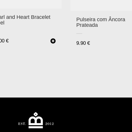
rl and Heart Bracelet
Pulseira com Âncora
el
Prateada
.00
€
9.90
€