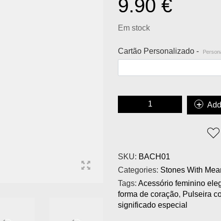
9.90
€
Em stock
Cartão Personalizado -
Persona
Add
SKU:
BACH01
Categories:
Stones With Mea
Tags:
Acessório feminino ele
forma de coração
,
Pulseira c
significado especial