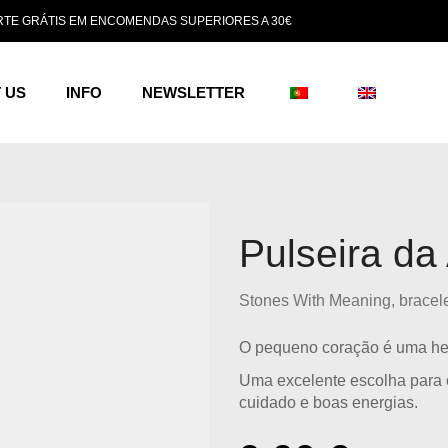
TE GRÁTIS EM ENCOMENDAS SUPERIORES A 30€
 US
INFO
NEWSLETTER
Pulseira da
Stones With Meaning
,
bracel
O pequeno coração é uma hem
Uma excelente escolha para 
cuidado e boas energias.