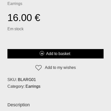
Earrings
16.00
€
Em stock
Add to basket
Add to my wishes
SKU:
BLARG01
Category:
Earrings
Description