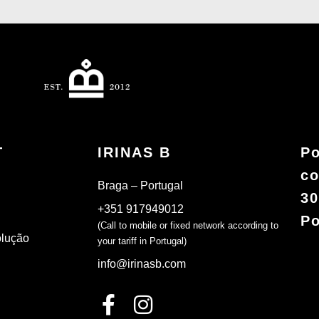
T
IRINAS B
Po
co
Braga – Portugal
30
+351 917949012
Po
(Call to mobile or fixed network according to
olução
your tariff in Portugal)
info@irinasb.com